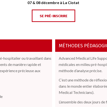
07 & 08 décembre à La Ciotat
SE PRÉ-INSCRIRE
MÉTHODES PÉDAGOGI
é-hospitalier
ou
travaillant
dans
Advanced Medical Life Suppor
tients de manière rapide et
médicales en milieu pré-hospit
e expérience précieuse aux
méthode d’analyse précise.
C’est une méthode de réflexio
dans le monde entier élaborée
Medical Technicians).
le
L’ensemble des deux jours de 